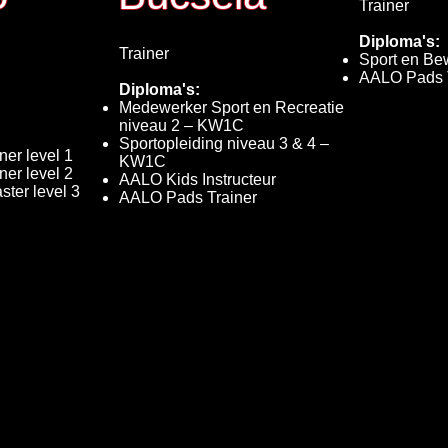
Trainer
Diploma's:
Trainer
Sport en Bew
AALO Pads 
Diploma's:
Medewerker Sport en Recreatie
niveau 2 – KW1C
Sportopleiding niveau 3 & 4 –
ner level 1
KW1C
ner level 2
AALO Kids Instructeur
ter level 3
AALO Pads Trainer