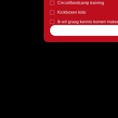
Circuit/bootcamp training
Kickboxen kids
Ik wil graag kennis komen make