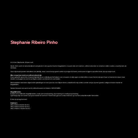
Stephanie Ribeiro Pinho
Hi, ik ben Stephanie, 36 jaar oud.
Sinds 2021 werk ik met ontzettend veel plezier in de sportschool en begeleid ik vrouwen die zich sterker, zelfverzekerder en strakker willen voelen, zowel fysiek als
mentaal.
Voor mij draait sporten niet alleen om uiterlijk, maar vooral om je goed voelen in je eigen lichaam, vertrouwen krijgen in jezelf en trots zijn op wat je kunt.
Elke vrouw kan sterk en zelfverzekerd zijn
Daar geloof ik oprecht in. Daarom ligt mijn focus volledig op het helpen van vrouwen. In mijn ogen verdient elke vrouw het om stevig in haar schoenen te staan, haar
doelen na te jagen en zich krachtig te voelen van binnen en van buiten.
Met inmiddels meerdere afgeronde opleidingen en een passie voor blijven leren, ontwikkel ik mij continu verder om jou op een goede, veilige en leuke manier te
begeleiden.
Samen bouwen we aan kracht, zelfvertrouwen en balans. WE WOMEN.
Mogelijkheden
Ik bied verschillende mogelijkheden, zoals personal training, duo training en small group training.
Lijkt het jou fijn om samen aan jouw doelen te werken? Neem dan gerust contact met ons op via het contactformulier hieronder.
Ik leer je graag kennen!
Diploma’s
AALO Fitnesstrainer level 1
AALO Fitnesstrainer level 2
AALO Fitness master level 3