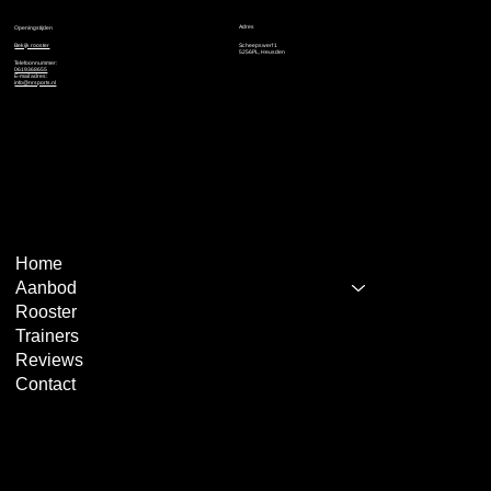
Adres
Openingstijden
Bekijk rooster
Scheepswerf 1
5256PL, Heusden
Telefoonnummer:
0619368655
E-mail adres:
info@nrsports.nl
Home
Aanbod
Rooster
Trainers
Reviews
Contact